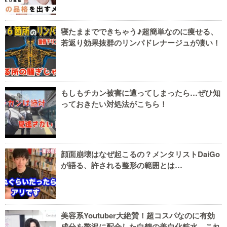
寝たままでできちゃう♪超簡単なのに痩せる、
若返り効果抜群のリンパドレナージュが凄い！
もしもチカン被害に遭ってしまったら…ぜひ知
っておきたい対処法がこちら！
顔面崩壊はなぜ起こるの？メンタリストDaiGo
が語る、許される整形の範囲とは…
美容系Youtuber大絶賛！超コスパなのに有効
成分を贅沢に配合した白鶴の美白化粧水。これ