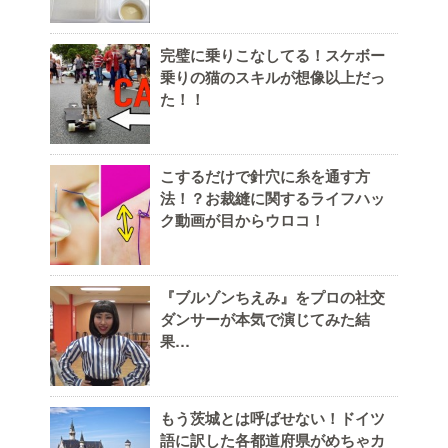
完璧に乗りこなしてる！スケボー
乗りの猫のスキルが想像以上だっ
た！！
こするだけで針穴に糸を通す方
法！？お裁縫に関するライフハッ
ク動画が目からウロコ！
『ブルゾンちえみ』をプロの社交
ダンサーが本気で演じてみた結
果…
もう茨城とは呼ばせない！ドイツ
語に訳した各都道府県がめちゃカ