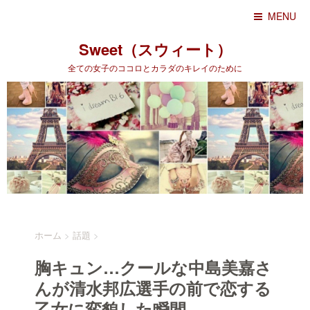
MENU
Sweet（スウィート）
全ての女子のココロとカラダのキレイのために
ホーム
>
話題
>
胸キュン…クールな中島美嘉さ
んが清水邦広選手の前で恋する
乙女に変貌した瞬間