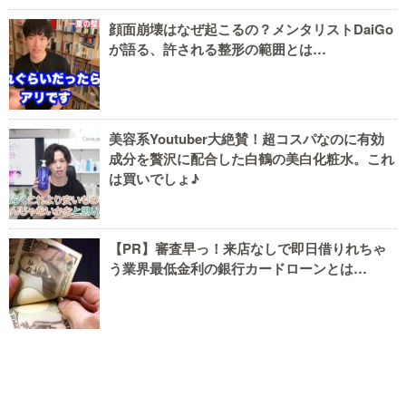
顔面崩壊はなぜ起こるの？メンタリストDaiGo
が語る、許される整形の範囲とは…
美容系Youtuber大絶賛！超コスパなのに有効
成分を贅沢に配合した白鶴の美白化粧水。これ
は買いでしょ♪
【PR】審査早っ！来店なしで即日借りれちゃ
う業界最低金利の銀行カードローンとは…