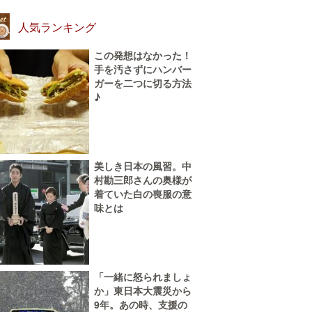
人気ランキング
この発想はなかった！
手を汚さずにハンバー
ガーを二つに切る方法
♪
美しき日本の風習。中
村勘三郎さんの奥様が
着ていた白の喪服の意
味とは
「一緒に怒られましょ
か」東日本大震災から
9年。あの時、支援の