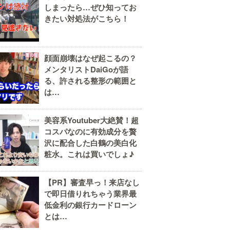
しまったら…ぜひ知ってお
きたい対処法がこちら！
顔面崩壊はなぜ起こるの？
メンタリストDaiGoが語
る、許される整形の範囲と
は…
美容系Youtuber大絶賛！超
コスパなのに有効成分を贅
沢に配合した白鶴の美白化
粧水。これは買いでしょ♪
【PR】審査早っ！来店なし
で即日借りれちゃう業界最
低金利の銀行カードローン
とは…