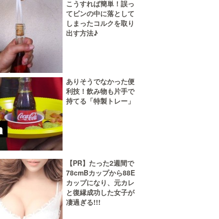
こうすれば簡単！誤っ
てビンの中に落として
しまったコルクを取り
出す方法♪
ありそうでなかった便
利技！飲み物も片手で
持てる「特製トレー」
【PR】たった2週間で
78cmBカップから88E
カップになり、元カレ
と復縁成功した女子が
凄過ぎる!!!