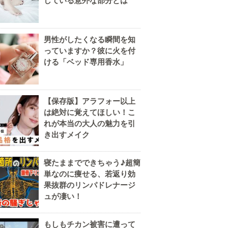
している意外な部分とは
男性がしたくなる瞬間を知
っていますか？彼に火を付
ける「ベッド専用香水」
【保存版】アラフォー以上
は絶対に覚えてほしい！こ
れが本当の大人の魅力を引
き出すメイク
寝たままでできちゃう♪超簡
単なのに痩せる、若返り効
果抜群のリンパドレナージ
ュが凄い！
もしもチカン被害に遭って