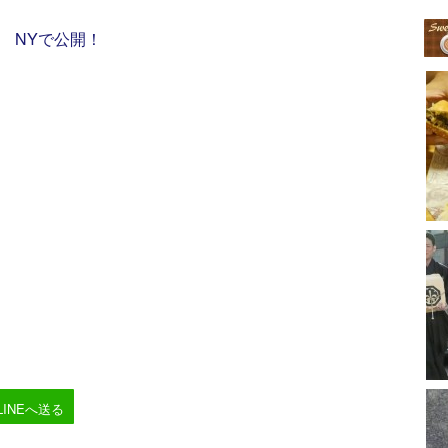
 NYで公開！
LINEへ送る