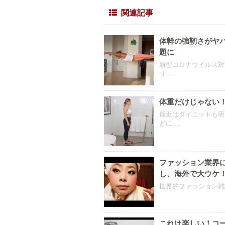
関連記事
体幹の強靭さがヤ
題に
新型コロナウイルス対
リ …
体重だけじゃない
最近はダイエットも研
どに …
ファッション業界に
し、海外で大ウケ
世界的ファッション雑誌
これは楽しい！コ