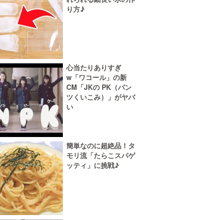
り方♪
心当たりありすぎ
w「ワコール」の新
CM「JKの PK（パン
ツくいこみ）」がヤバ
い
簡単なのに超絶品！タ
モリ流「たらこスパゲ
ッティ」に挑戦♪