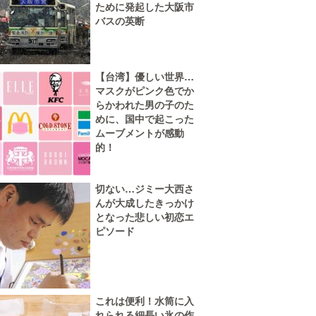
ために発起した大阪市
バスの英断
【台湾】優しい世界…
マスクがピンク色でか
らかわれた男の子のた
めに、国中で起こった
ムーブメントが感動
的！
切ない…ジミー大西さ
んが大成したきっかけ
となった悲しい初恋エ
ピソード
これは便利！水筒に入
れられる細長い氷の作