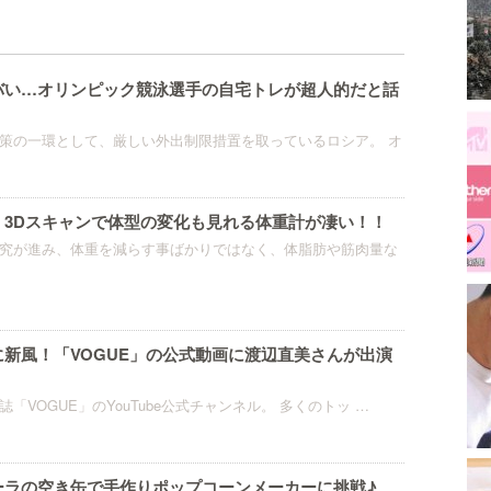
バい…オリンピック競泳選手の自宅トレが超人的だと話
策の一環として、厳しい外出制限措置を取っているロシア。 オ
！3Dスキャンで体型の変化も見れる体重計が凄い！！
究が進み、体重を減らす事ばかりではなく、体脂肪や筋肉量な
新風！「VOGUE」の公式動画に渡辺直美さんが出演
！
「VOGUE」のYouTube公式チャンネル。 多くのトッ …
ーラの空き缶で手作りポップコーンメーカーに挑戦♪