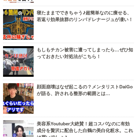
寝たままでできちゃう♪超簡単なのに痩せる、
若返り効果抜群のリンパドレナージュが凄い！
もしもチカン被害に遭ってしまったら…ぜひ知
っておきたい対処法がこちら！
顔面崩壊はなぜ起こるの？メンタリストDaiGo
が語る、許される整形の範囲とは…
美容系Youtuber大絶賛！超コスパなのに有効
成分を贅沢に配合した白鶴の美白化粧水。これ