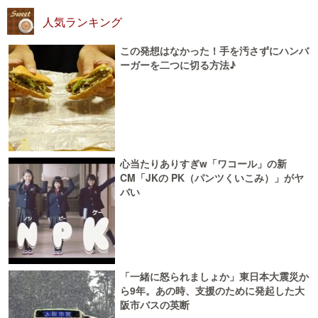
人気ランキング
この発想はなかった！手を汚さずにハンバ
ーガーを二つに切る方法♪
心当たりありすぎw「ワコール」の新
CM「JKの PK（パンツくいこみ）」がヤ
バい
「一緒に怒られましょか」東日本大震災か
ら9年。あの時、支援のために発起した大
阪市バスの英断