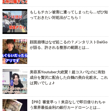
もしもチカン被害に遭ってしまったら…ぜひ知
っておきたい対処法がこちら！
顔面崩壊はなぜ起こるの？メンタリストDaiGo
が語る、許される整形の範囲とは…
美容系Youtuber大絶賛！超コスパなのに有効
成分を贅沢に配合した白鶴の美白化粧水。これ
は買いでしょ♪
【PR】審査早っ！来店なしで即日借りれちゃ
う業界最低金利の銀行カードローンとは…