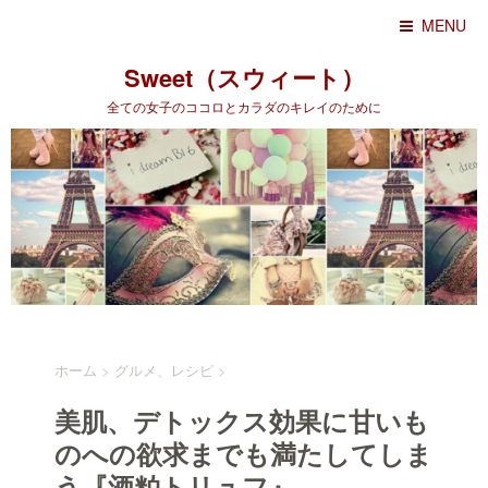
MENU
Sweet（スウィート）
全ての女子のココロとカラダのキレイのために
ホーム
>
グルメ、レシピ
>
美肌、デトックス効果に甘いも
のへの欲求までも満たしてしま
う『酒粕トリュフ』