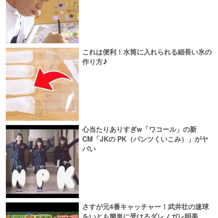
これは便利！水筒に入れられる細長い氷の
作り方♪
心当たりありすぎw「ワコール」の新
CM「JKの PK（パンツくいこみ）」がヤ
バい
さすが元4番キャッチャー！武井壮の速球
をいとも簡単に受けるダレノガレ明美