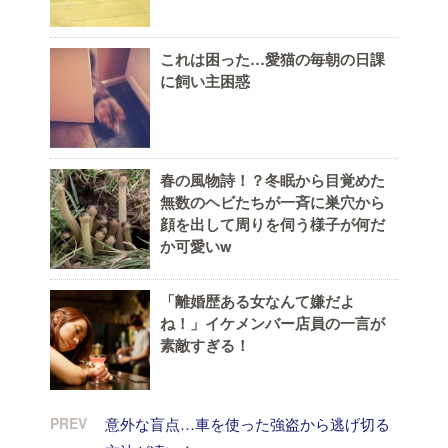
これは困った…愛猫の毎朝の日課
に飼い主困惑
春の風物詩！？冬眠から目覚めた
無数のヘビたちが一斉に巣穴から
顔を出して周りを伺う様子が何だ
か可愛いw
「離婚歴ある女なんて嫌だよ
ね！」イケメンバー店員の一言が
素敵すぎる！
PREV
意外な盲点…車を使った強盗から逃げ切る