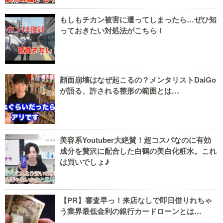
もしもチカン被害に遭ってしまったら…ぜひ知
っておきたい対処法がこちら！
顔面崩壊はなぜ起こるの？メンタリストDaiGo
が語る、許される整形の範囲とは…
美容系Youtuber大絶賛！超コスパなのに有効
成分を贅沢に配合した白鶴の美白化粧水。これ
は買いでしょ♪
【PR】審査早っ！来店なしで即日借りれちゃ
う業界最低金利の銀行カードローンとは…