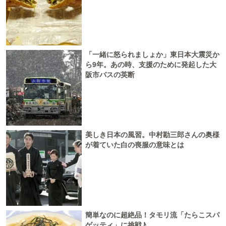
「一緒に怒られましょか」東日本大震災か
ら9年。あの時、支援のために発起した大
阪市バスの英断
美しき日本の風習。中村勘三郎さんの奥様
が着ていた白の喪服の意味とは
簡単なのに超絶品！タモリ流「たらこスパ
ゲッティ」に挑戦♪