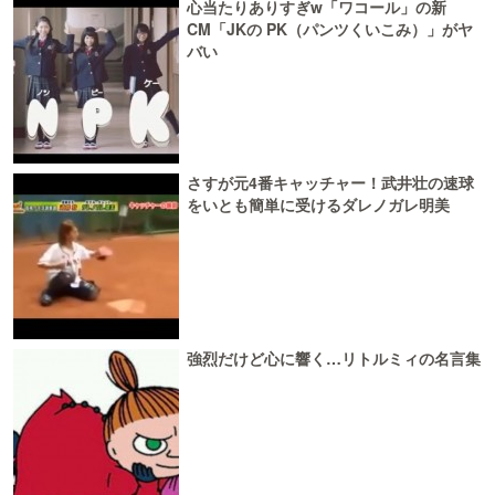
心当たりありすぎw「ワコール」の新
CM「JKの PK（パンツくいこみ）」がヤ
バい
さすが元4番キャッチャー！武井壮の速球
をいとも簡単に受けるダレノガレ明美
強烈だけど心に響く…リトルミィの名言集