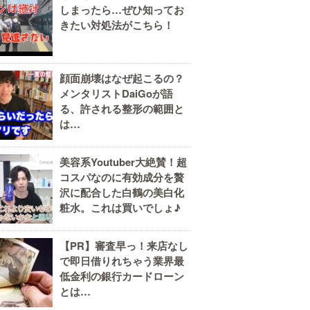
しまったら…ぜひ知ってお
きたい対処法がこちら！
顔面崩壊はなぜ起こるの？
メンタリストDaiGoが語
る、許される整形の範囲と
は…
美容系Youtuber大絶賛！超
コスパなのに有効成分を贅
沢に配合した白鶴の美白化
粧水。これは買いでしょ♪
【PR】審査早っ！来店なし
で即日借りれちゃう業界最
低金利の銀行カードローン
とは…