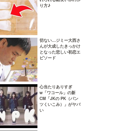
り方♪
切ない…ジミー大西さ
んが大成したきっかけ
となった悲しい初恋エ
ピソード
心当たりありすぎ
w「ワコール」の新
CM「JKの PK（パン
ツくいこみ）」がヤバ
い