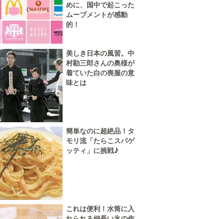
めに、国中で起こった
ムーブメントが感動
的！
美しき日本の風習。中
村勘三郎さんの奥様が
着ていた白の喪服の意
味とは
簡単なのに超絶品！タ
モリ流「たらこスパゲ
ッティ」に挑戦♪
これは便利！水筒に入
れられる細長い氷の作