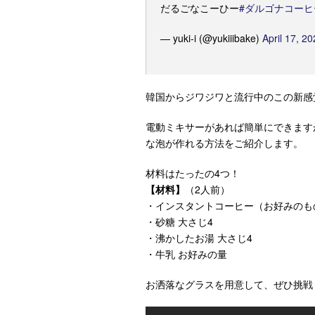
だるごなこーひー
#ダルゴナコーヒ
— yuki-i (@yukiiibake)
April 17, 2
韓国からジワジワと流行中のこの新感
電動ミキサーがあれば簡単にできます
な泡が作れる方法をご紹介します。
材料はたったの4つ！
【材料】
（2人前）
・インスタントコーヒー（お好みのも
・砂糖 大さじ4
・沸かしたお湯 大さじ4
・牛乳 お好みの量
お洒落なグラスを用意して、ぜひ挑戦