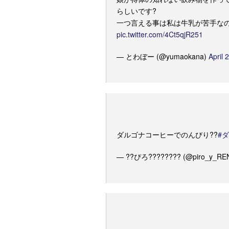
らしいです?
一つ言える事は私は牛乳が苦手な
pic.twitter.com/4Ct5qjR251
— とわぼー (@yumaokana)
April 
ダルゴナコーヒーでのんびり??
#
— ??ぴろ???????? (@piro_y_RE