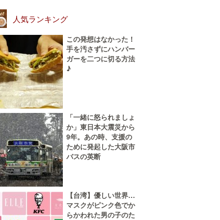
人気ランキング
この発想はなかった！
手を汚さずにハンバー
ガーを二つに切る方法
♪
「一緒に怒られましょ
か」東日本大震災から
9年。あの時、支援の
ために発起した大阪市
バスの英断
【台湾】優しい世界…
マスクがピンク色でか
らかわれた男の子のた