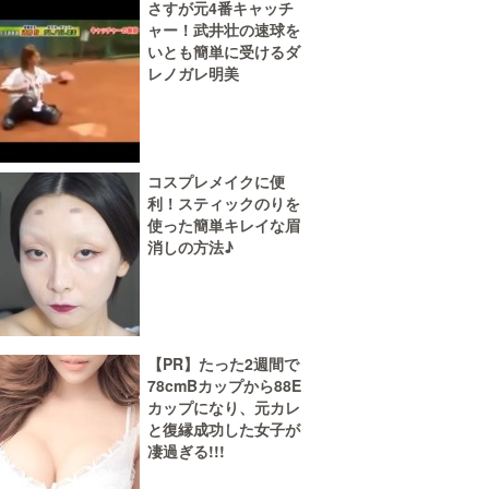
さすが元4番キャッチ
ャー！武井壮の速球を
いとも簡単に受けるダ
レノガレ明美
コスプレメイクに便
利！スティックのりを
使った簡単キレイな眉
消しの方法♪
【PR】たった2週間で
78cmBカップから88E
カップになり、元カレ
と復縁成功した女子が
凄過ぎる!!!