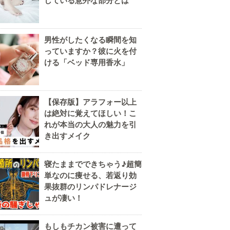
している意外な部分とは
男性がしたくなる瞬間を知
っていますか？彼に火を付
ける「ベッド専用香水」
【保存版】アラフォー以上
は絶対に覚えてほしい！こ
れが本当の大人の魅力を引
き出すメイク
寝たままでできちゃう♪超簡
単なのに痩せる、若返り効
果抜群のリンパドレナージ
ュが凄い！
もしもチカン被害に遭って