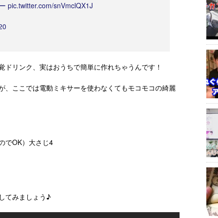
ー
pic.twitter.com/snVmclQX1J
020
覚ドリンク、実はおうちで簡単に作れちゃうんです！
が、ここでは電動ミキサーを使わなくてもモコモコの綺麗
のでOK）大さじ4
してみましょう♪